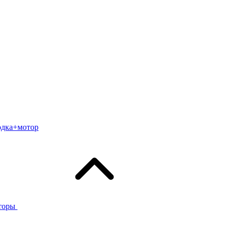
одка+мотор
торы