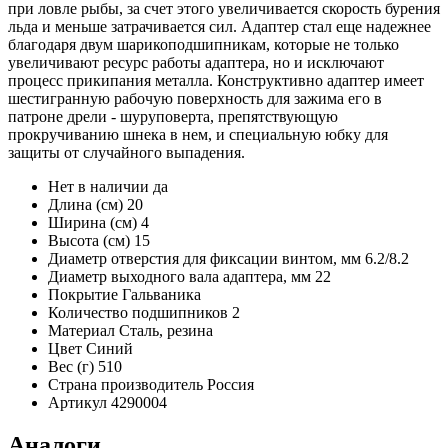
при ловле рыбы, за счет этого увеличивается скорость бурения
льда и меньше затрачивается сил. Адаптер стал еще надежнее
благодаря двум шарикоподшипникам, которые не только
увеличивают ресурс работы адаптера, но и исключают
процесс прикипания металла. Конструктивно адаптер имеет
шестигранную рабочую поверхность для зажима его в
патроне дрели - шуруповерта, препятствующую
прокручиванию шнека в нем, и специальную юбку для
защиты от случайного выпадения.
Нет в наличии
да
Длина (см)
20
Ширина (см)
4
Высота (см)
15
Диаметр отверстия для фиксации винтом, мм
6.2/8.2
Диаметр выходного вала адаптера, мм
22
Покрытие
Гальваника
Количество подшипников
2
Материал
Сталь, резина
Цвет
Синий
Вес (г)
510
Страна производитель
Россия
Артикул
4290004
Аналоги