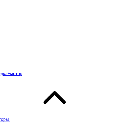
одка+мотор
торы