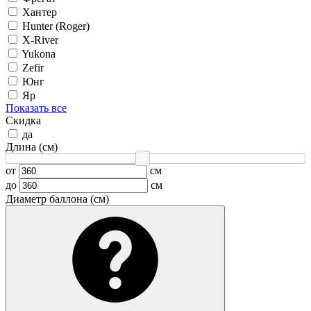
Хантер
Hunter (Roger)
X-River
Yukona
Zefir
Юнг
Яр
Показать все
Скидка
да
Длина (см)
от
см
до
см
Диаметр баллона (см)