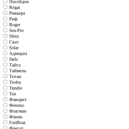
Посейдон
Regat
Ривьера
Риф
Roger
Sea-Pro
Sfera
Скат
Solar
Адмирал
Stels
Тайга
Таймень
Титан
Trofey
Tundra
Tuz
Фаворит
Феникс
Флагман
Флинк
FortBoat
Фрегат