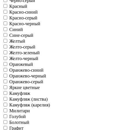
Черно-серый
Красный
Красно-синий
Красно-серый
Красно-черный
Синий
Сине-серый
Желтый
Желто-серый
Желто-зеленый
Желто-черный
Оранжевый
Оранжево-синий
Оранжево-черный
Оранжево-серый
Яркие цветные
Камуфляж
Камуфляж (листва)
Камуфляж (карелия)
Милитари
Голубой
Болотный
Графит