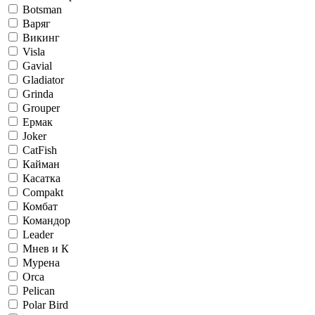
Botsman
Варяг
Викинг
Visla
Gavial
Gladiator
Grinda
Grouper
Ермак
Joker
CatFish
Кайман
Касатка
Compakt
Комбат
Командор
Leader
Мнев и К
Мурена
Orca
Pelican
Polar Bird