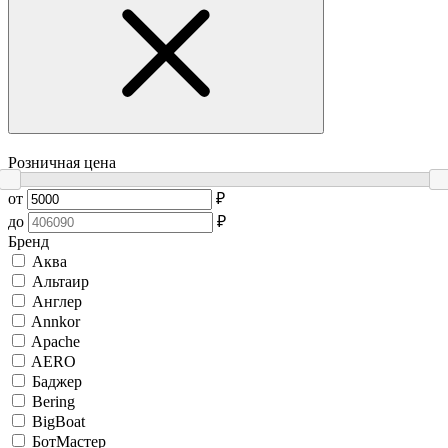
Розничная цена
от
₽
до
₽
Бренд
Аква
Альтаир
Англер
Annkor
Apache
AERO
Баджер
Bering
BigBoat
БотМастер