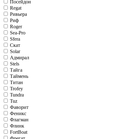
Посейдон
Regat
Ривьера
Риф
Roger
Sea-Pro
Sfera
Скат
Solar
Адмирал
Stels
Тайга
Таймень
Титан
Trofey
Tundra
Tuz
Фаворит
Феникс
Флагман
Флинк
FortBoat
Фрегат