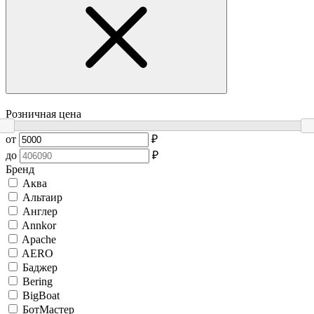
Розничная цена
от
₽
до
₽
Бренд
Аква
Альтаир
Англер
Annkor
Apache
AERO
Баджер
Bering
BigBoat
БотМастер