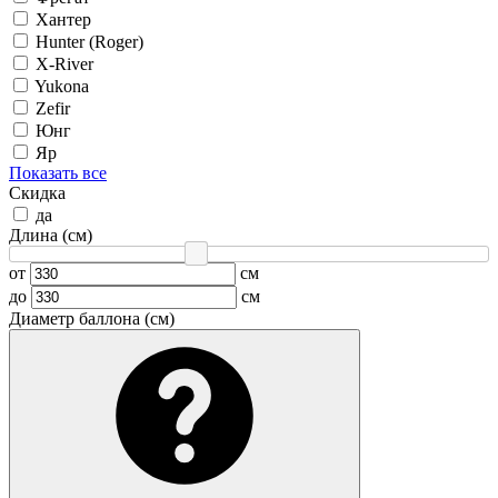
Хантер
Hunter (Roger)
X-River
Yukona
Zefir
Юнг
Яр
Показать все
Скидка
да
Длина (см)
от
см
до
см
Диаметр баллона (см)