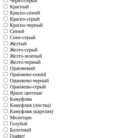
Черно-серый
Красный
Красно-синий
Красно-серый
Красно-черный
Синий
Сине-серый
Желтый
Желто-серый
Желто-зеленый
Желто-черный
Оранжевый
Оранжево-синий
Оранжево-черный
Оранжево-серый
Яркие цветные
Камуфляж
Камуфляж (листва)
Камуфляж (карелия)
Милитари
Голубой
Болотный
Графит