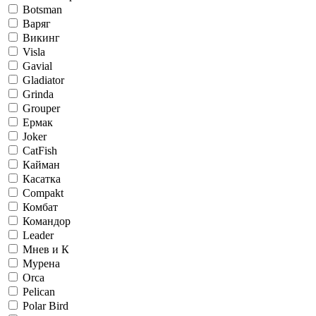
Botsman
Варяг
Викинг
Visla
Gavial
Gladiator
Grinda
Grouper
Ермак
Joker
CatFish
Кайман
Касатка
Compakt
Комбат
Командор
Leader
Мнев и К
Мурена
Orca
Pelican
Polar Bird