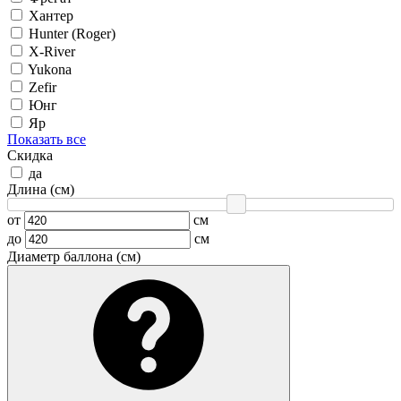
Хантер
Hunter (Roger)
X-River
Yukona
Zefir
Юнг
Яр
Показать все
Скидка
да
Длина (см)
от
см
до
см
Диаметр баллона (см)