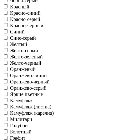
Черно-серый
Красный
Красно-синий
Красно-серый
Красно-черный
Синий
Сине-серый
Желтый
Желто-серый
Желто-зеленый
Желто-черный
Оранжевый
Оранжево-синий
Оранжево-черный
Оранжево-серый
Яркие цветные
Камуфляж
Камуфляж (листва)
Камуфляж (карелия)
Милитари
Голубой
Болотный
Графит