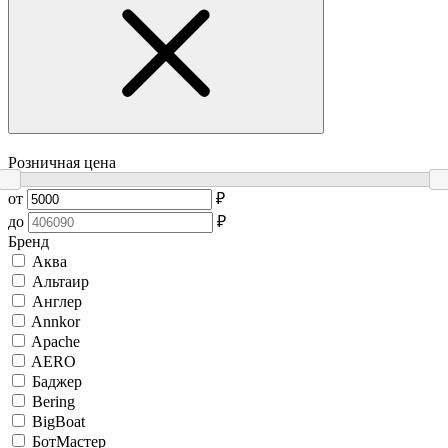
Розничная цена
от
₽
до
₽
Бренд
Аква
Альтаир
Англер
Annkor
Apache
AERO
Баджер
Bering
BigBoat
БотМастер