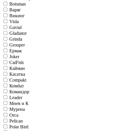
Botsman
Варяг
Викинг
Visla
Gavial
Gladiator
Grinda
Grouper
Ермак
Joker
CatFish
Кайман
Касатка
Compakt
Комбат
Командор
Leader
Мнев и К
Мурена
Orca
Pelican
Polar Bird