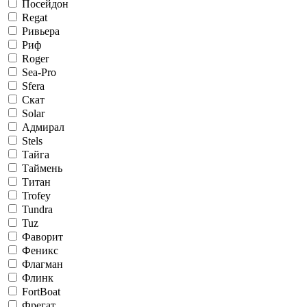
Посейдон
Regat
Ривьера
Риф
Roger
Sea-Pro
Sfera
Скат
Solar
Адмирал
Stels
Тайга
Таймень
Титан
Trofey
Tundra
Tuz
Фаворит
Феникс
Флагман
Флинк
FortBoat
Фрегат