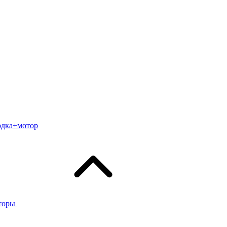
одка+мотор
торы