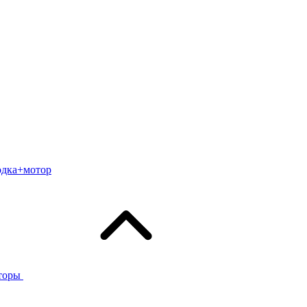
одка+мотор
торы