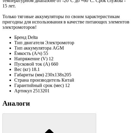
температурном диапазоне от -20°C до +60°C. Срок службы -
15 лет.
Только тяговые аккумуляторы по своим характеристикам
пригодны для использования в качестве питающих элементов
электромоторов!
Бренд
Delta
Тип двигателя
Электромотор
Тип аккумулятора
AGM
Ёмкость (А/ч)
55
Напряжение (V)
12
Пусковой ток (А)
660
Вес (кг)
18.1
Габариты (мм)
230х138х205
Страна производитель
Китай
Гарантийный срок (мес)
12
Артикул
2513201
Аналоги