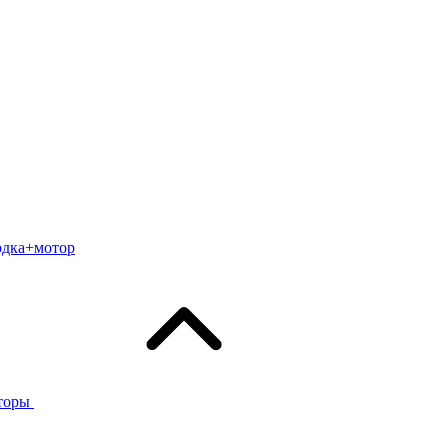
одка+мотор
торы