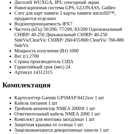
Дисплей
WUXGA, IPS, сенсорный экран
Навигационная система
GPS, GLONASS, Galileo
Слот для карт памяти
2 карты памяти microSD™,
продаются отдельно
Водонепроницаемость
IPX7
Частота (кГц)
50/200, 77/200, 83/200 Одноканальный
CHIRP/ 40-250 Двуканальный CHIRP/ 40-250
SideVu/ClearVu: CHIRP/ 260/455/800 ClearVu/ 760-880
SideVu
Мощность излучения (Вт)
1000
Вес (г)
2700
Страна производитель
США
Гарантийный срок (мес)
24
Артикул
14312315
Комплектация
Картплоттер Garmin GPSMAP 8412xsv
1 шт
Кабель питания
1 шт
Тройник-коннектор NMEA 2000®
1 шт
Ответвительный кабель NMEA 2000
1 шт
Комплект для монтажа заподлицо
1 шт
Защитная крышка от солнца
1 шт
Защелкивающиеся декоративные панели
1 шт