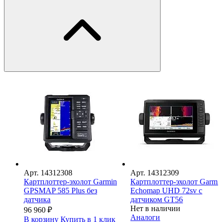
Арт.
14312308
Арт.
14312309
Картплоттер-эхолот Garmin
Картплоттер-эхолот Garmi
GPSMAP 585 Plus без
Echomap UHD 72sv с
датчика
датчиком GT56
Нет в наличии
96 960
₽
Аналоги
В корзину
Купить в 1 клик