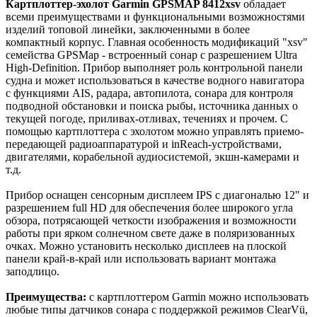
Картплоттер-эхолот Garmin
GPSMAP 8412xsv
обладает
всеми преимуществами и функциональными возможностями
изделий топовой линейки, заключенными в более
компактный корпус. Главная особенность модификаций "xsv"
семейства GPSMap - встроенный сонар с разрешением Ultra
High-Definition. Прибор выполняет роль контрольной панели
судна и может использоваться в качестве водного навигатора
с функциями AIS, радара, автопилота, сонара для контроля
подводной обстановки и поиска рыбы, источника данных о
текущей погоде, приливах-отливах, течениях и прочем. С
помощью картплоттера с эхолотом можно управлять приемо-
передающей радиоаппаратурой и inReach-устройствами,
двигателями, корабельной аудиосистемой, экшн-камерами и
т.д.
Прибор оснащен сенсорным дисплеем IPS с диагональю 12" и
разрешением full HD для обеспечения более широкого угла
обзора, потрясающей четкости изображения и возможности
работы при ярком солнечном свете даже в поляризованных
очках. Можно установить несколько дисплеев на плоской
панели край-в-край или использовать вариант монтажа
заподлицо.
Преимущества:
с картплоттером Garmin можно использовать
любые типы датчиков сонара с поддержкой режимов ClearVü,