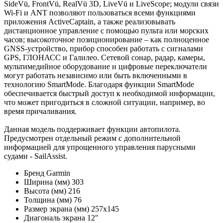
SideVü, FrontVü, RealVü 3D, LiveVü и LiveScope; модули связи
Wi‑Fi и ANT позволяют пользоваться всеми функциями
приложения ActiveCaptain, а также реализовывать
дистанционное управление с помощью пульта или морских
часов; высокоточное позиционирование – как полноценное
GNSS-устройство, прибор способен работать с сигналами
GPS, ГЛОНАСС и Галилео. Сетевой сонар, радар, камеры,
мультимедийное оборудование и цифровые переключатели
могут работать независимо или быть включенными в
технологию SmartMode. Благодаря функции SmartMode
обеспечивается быстрый доступ к необходимой информации,
что может пригодиться в сложной ситуации, например, во
время причаливания.
Данная модель поддерживает функции автопилота.
Предусмотрен отдельный режим с дополнительной
информацией для упрощенного управления парусными
судами - SailAssist.
Бренд
Garmin
Ширина (мм)
303
Высота (мм)
216
Толщина (мм)
76
Размер экрана (мм)
257х145
Диагональ экрана
12"