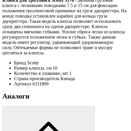
Клипса для троллинга Scotty 1176
- двойная грузовая
клипса с лесковыми поводками 7.5 и 15 см для фиксации
положения троллинговой приманки на грузе даунриггера. На
конце поводка установлен карабин для кольца груза
даунриггера. Такая модель клипсы позволяет использовать
сразу два спиннинга на одном даунриггере. Клипсы
оснащены мягкими губками. Усилие сброса лески из клипсы
регулируется положением лески в губках. Также данная
модель имеет регулятор, удваивающий удерживающую
силу. Обтекаемые формы не позволяют траве и мусору
цепляться за клипсы.
Бренд
Scotty
Размер клипсы, см
10
Количество в упаковке, шт
1
Страна производитель
Канада
Артикул
6311809
Аналоги