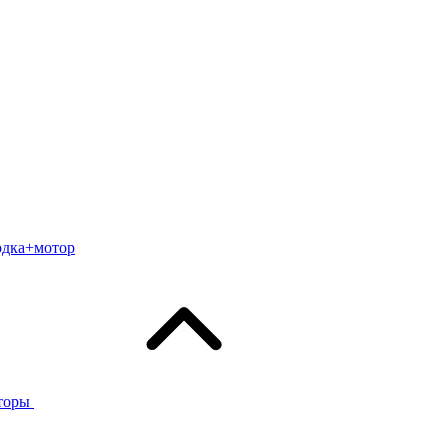
одка+мотор
торы