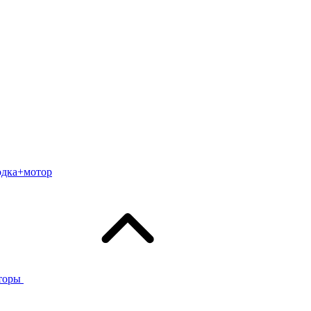
одка+мотор
торы