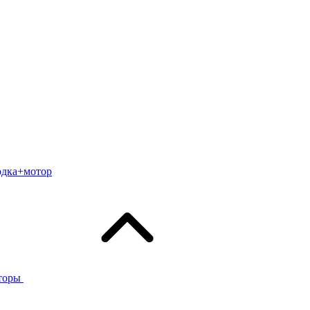
одка+мотор
торы