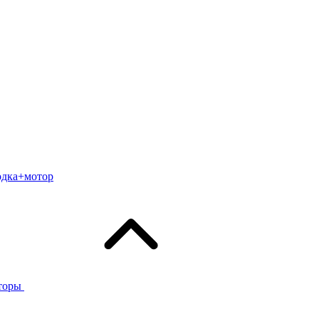
одка+мотор
торы