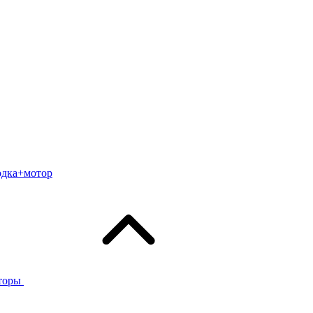
одка+мотор
торы