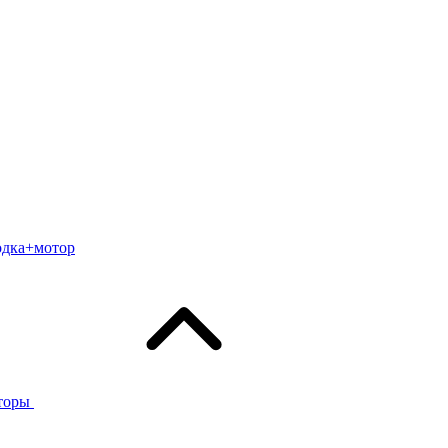
одка+мотор
торы