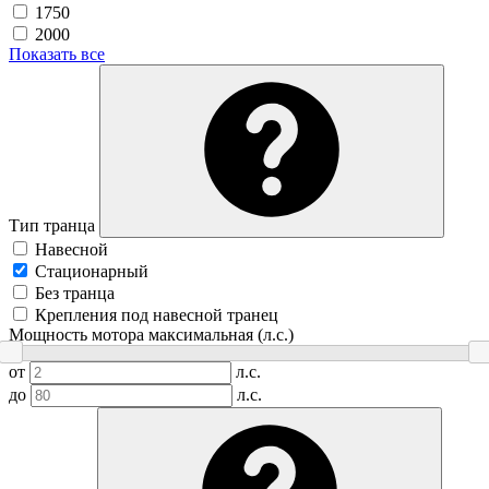
1750
2000
Показать все
Тип транца
Навесной
Стационарный
Без транца
Крепления под навесной транец
Мощность мотора максимальная (л.с.)
от
л.с.
до
л.с.