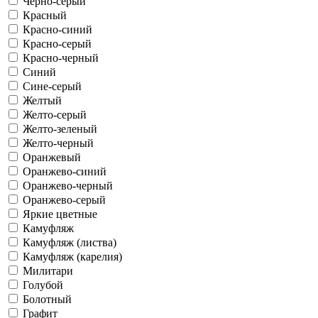
Черно-серый
Красный
Красно-синий
Красно-серый
Красно-черный
Синий
Сине-серый
Желтый
Желто-серый
Желто-зеленый
Желто-черный
Оранжевый
Оранжево-синий
Оранжево-черный
Оранжево-серый
Яркие цветные
Камуфляж
Камуфляж (листва)
Камуфляж (карелия)
Милитари
Голубой
Болотный
Графит