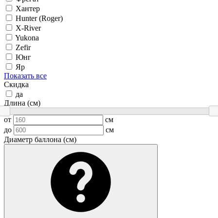
Хантер
Hunter (Roger)
X-River
Yukona
Zefir
Юнг
Яр
Показать все
Скидка
да
Длина (см)
от
см
до
см
Диаметр баллона (см)