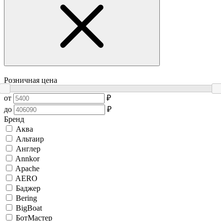
Розничная цена
от
₽
до
₽
Бренд
Аква
Альтаир
Англер
Annkor
Apache
AERO
Баджер
Bering
BigBoat
БотМастер