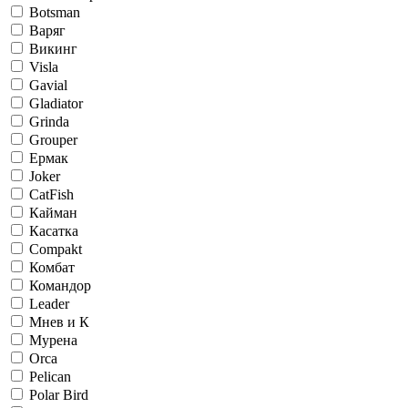
Botsman
Варяг
Викинг
Visla
Gavial
Gladiator
Grinda
Grouper
Ермак
Joker
CatFish
Кайман
Касатка
Compakt
Комбат
Командор
Leader
Мнев и К
Мурена
Orca
Pelican
Polar Bird