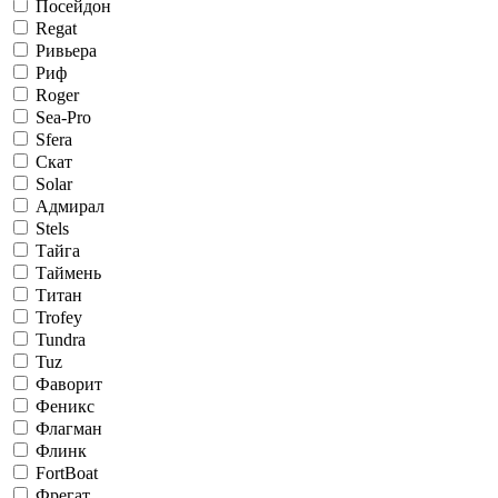
Посейдон
Regat
Ривьера
Риф
Roger
Sea-Pro
Sfera
Скат
Solar
Адмирал
Stels
Тайга
Таймень
Титан
Trofey
Tundra
Tuz
Фаворит
Феникс
Флагман
Флинк
FortBoat
Фрегат