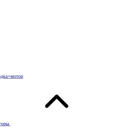
одка+мотор
торы