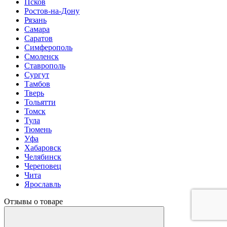
Псков
Ростов-на-Дону
Рязань
Самара
Саратов
Симферополь
Смоленск
Ставрополь
Сургут
Тамбов
Тверь
Тольятти
Томск
Тула
Тюмень
Уфа
Хабаровск
Челябинск
Череповец
Чита
Ярославль
Отзывы о товаре