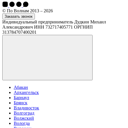
© По Волнам 2013 – 2026
Заказать звонок
Индивидуальный предприниматель Дудкин Михаил
Александрович ИНН 732717405771 ОРГНИП
313784707400201
Абакан
Архангельск
Барнаул
Брянск
Владивосток
Волгоград
Волжский
Вологда