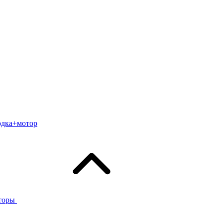
одка+мотор
торы