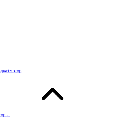
одка+мотор
торы