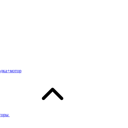
одка+мотор
торы