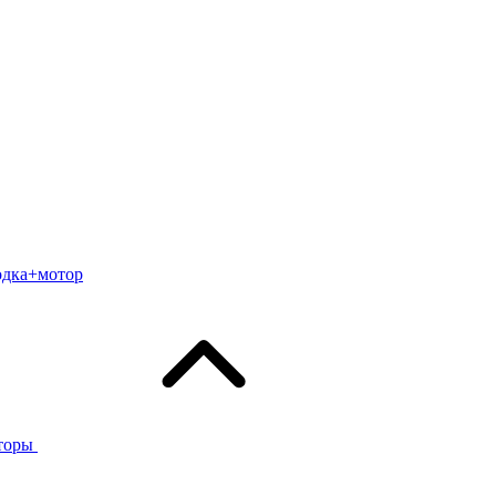
одка+мотор
торы