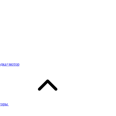
одка+мотор
торы