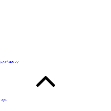
одка+мотор
торы