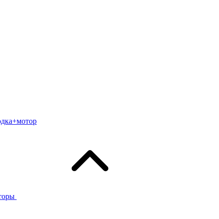
одка+мотор
торы