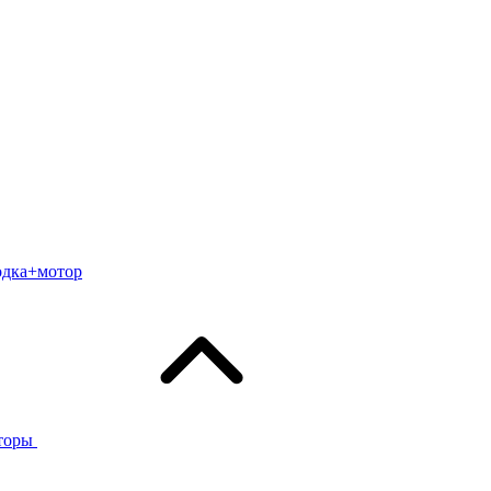
одка+мотор
торы