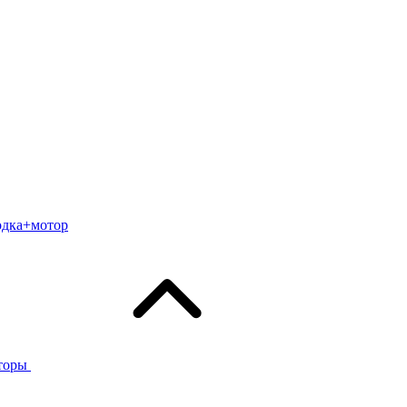
одка+мотор
торы