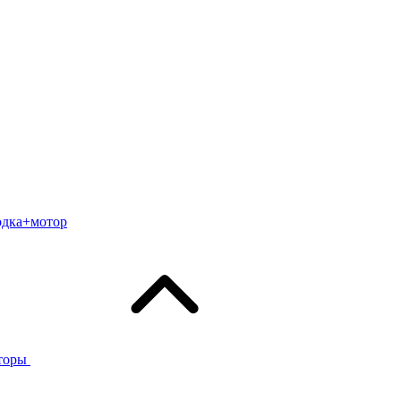
одка+мотор
торы