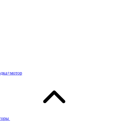
одка+мотор
торы