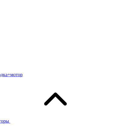
одка+мотор
торы