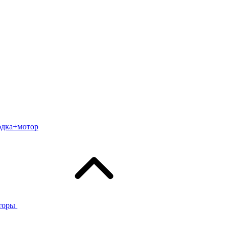
одка+мотор
торы