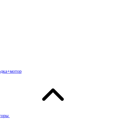
одка+мотор
торы