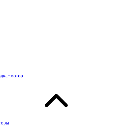
одка+мотор
торы